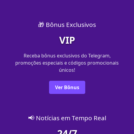
🎁 Bônus Exclusivos
VIP
Receba bônus exclusivos do Telegram,
promoções especiais e códigos promocionais
únicos!
Ver Bônus
📢 Notícias em Tempo Real
24/7