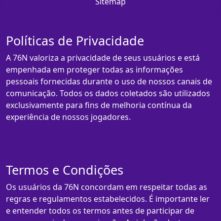
Sitemap
Políticas de Privacidade
A 76N valoriza a privacidade de seus usuários e está
empenhada em proteger todas as informações
pessoais fornecidas durante o uso de nossos canais de
comunicação. Todos os dados coletados são utilizados
exclusivamente para fins de melhoria contínua da
experiência de nossos jogadores.
Termos e Condições
Os usuários da 76N concordam em respeitar todas as
regras e regulamentos estabelecidos. É importante ler
e entender todos os termos antes de participar de