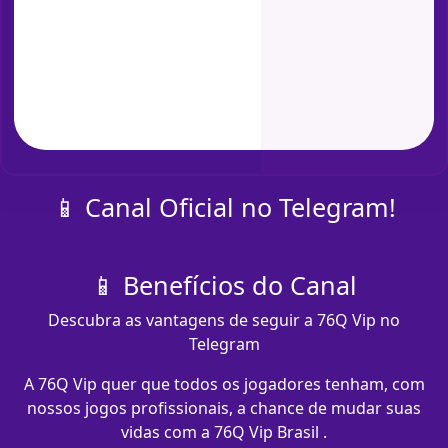
📱 Canal Oficial no Telegram!
📱 Benefícios do Canal
Descubra as vantagens de seguir a 76Q Vip no
Telegram
A 76Q Vip quer que todos os jogadores tenham, com
nossos jogos profissionais, a chance de mudar suas
vidas com a 76Q Vip Brasil .