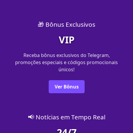
🎁 Bônus Exclusivos
VIP
Receba bônus exclusivos do Telegram,
promoções especiais e códigos promocionais
únicos!
Ver Bônus
📢 Notícias em Tempo Real
24/7