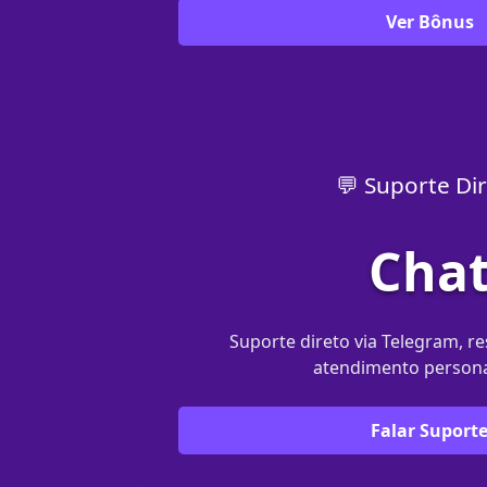
Ver Bônus
💬 Suporte Di
Cha
Suporte direto via Telegram, r
atendimento persona
Falar Suport