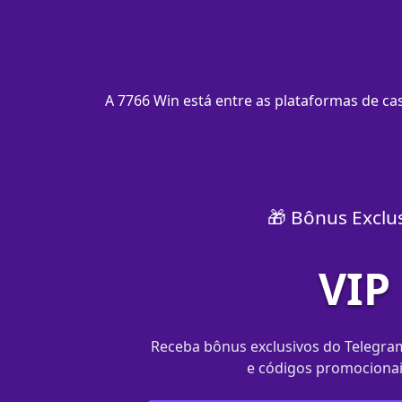
A 7766 Win está entre as plataformas de ca
🎁 Bônus Exclu
VIP
Receba bônus exclusivos do Telegra
e códigos promocionai