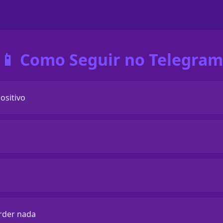
📱 Como Seguir no Telegram
ositivo
erder nada