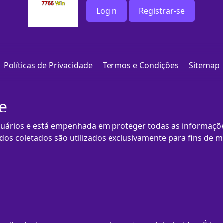
Login
Registrar-se
Políticas de Privacidade
Termos e Condições
Sitemap
de
usuários e está empenhada em proteger todas as informaçõ
os coletados são utilizados exclusivamente para fins de m