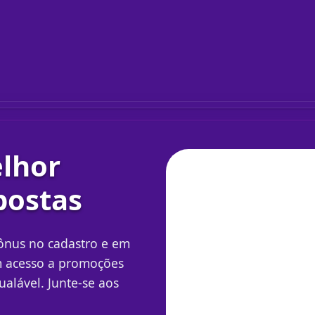
elhor
postas
ônus no cadastro e em
m acesso a promoções
ualável. Junte-se aos