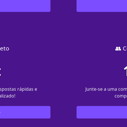
reto
👥 
t
espostas rápidas e
Junte-se a uma com
lizado!
compa
e