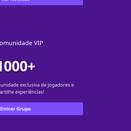
Comunidade VIP
1000+
unidade exclusiva de jogadores e
rtilhe experiências!
Entrar Grupo