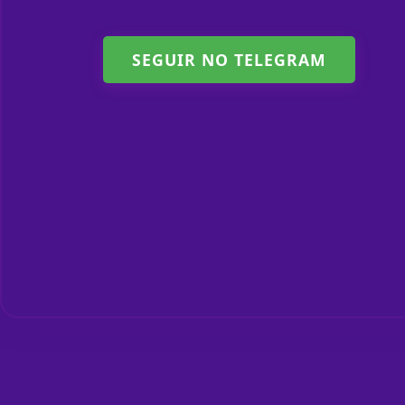
SEGUIR NO TELEGRAM