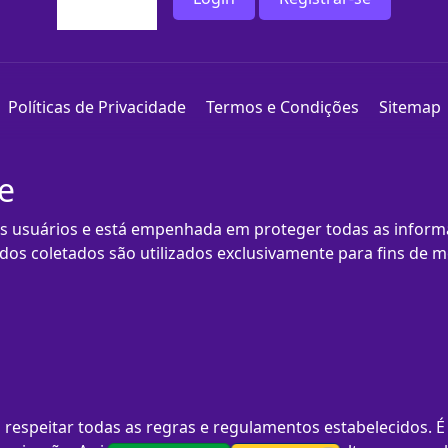
Políticas de Privacidade
Termos e Condições
Sitemap
de
seus usuários e está empenhada em proteger todas as infor
os coletados são utilizados exclusivamente para fins de m
respeitar todas as regras e regulamentos estabelecidos. É