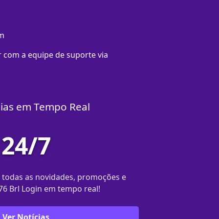
am
ar com a equipe de suporte via
cias em Tempo Real
24/7
e todas as novidades, promoções e
76 Brl Login em tempo real!
Ver Notícias