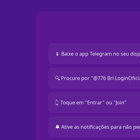
📱 Baixe o app Telegram no seu disp
🔍 Procure por "@776 Brl LoginOfici
👆 Toque em "Entrar" ou "Join"
🔔 Ative as notificações para não p