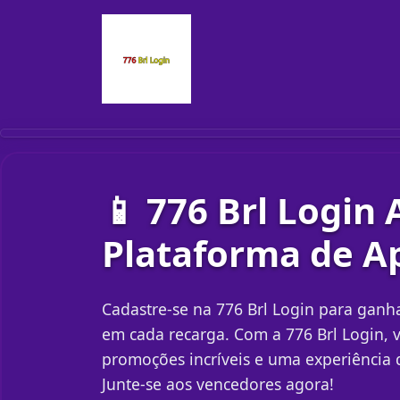
📱 776 Brl Login
Plataforma de A
Cadastre-se na 776 Brl Login para ganh
em cada recarga. Com a 776 Brl Login, 
promoções incríveis e uma experiência d
Junte-se aos vencedores agora!