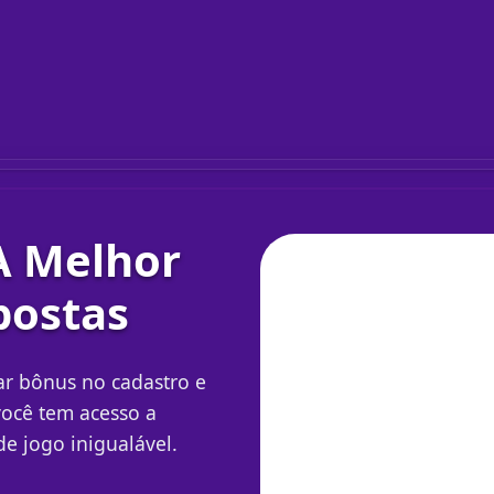
 A Melhor
postas
ar bônus no cadastro e
você tem acesso a
e jogo inigualável.