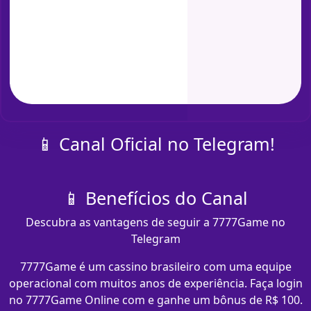
📱 Canal Oficial no Telegram!
📱 Benefícios do Canal
Descubra as vantagens de seguir a 7777Game no
Telegram
7777Game é um cassino brasileiro com uma equipe
operacional com muitos anos de experiência. Faça login
no 7777Game Online com e ganhe um bônus de R$ 100.