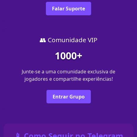
Falar Suporte
👥 Comunidade VIP
1000+
Junte-se a uma comunidade exclusiva de
jogadores e compartilhe experiências!
Entrar Grupo
📱 Como Seguir no Telegram