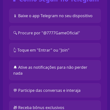
📱 Baixe o app Telegram no seu dispositivo
🔍 Procure por "@7777GameOficial"
👆 Toque em "Entrar" ou "Join"
🔔 Ative as notificações para não perder
nada
💬 Participe das conversas e interaja
🎁 Receba bônus exclusivos