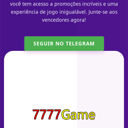
você tem acesso a promoções incríveis e uma
experiência de jogo inigualável. Junte-se aos
vencedores agora!
SEGUIR NO TELEGRAM