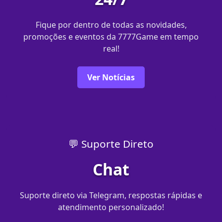
Fique por dentro de todas as novidades,
promoções e eventos da 7777Game em tempo
real!
Ver Notícias
💬 Suporte Direto
Chat
Suporte direto via Telegram, respostas rápidas e
atendimento personalizado!