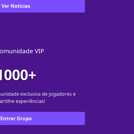
Ver Notícias
Comunidade VIP
1000+
unidade exclusiva de jogadores e
rtilhe experiências!
Entrar Grupo