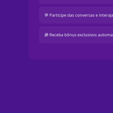
💬 Participe das conversas e interaj
🎁 Receba bônus exclusivos autom