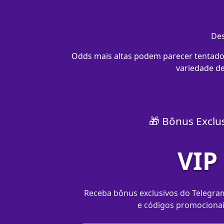
Des
Odds mais altas podem parecer tentado
variedade de
🎁 Bônus Exclu
VIP
Receba bônus exclusivos do Telegra
e códigos promocionai