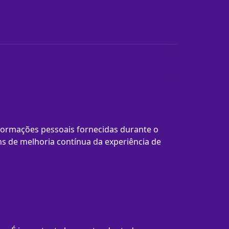
nformações pessoais fornecidas durante o
ns de melhoria contínua da experiência de