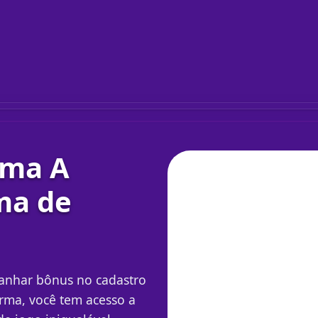
rma A
ma de
ganhar bônus no cadastro
rma, você tem acesso a