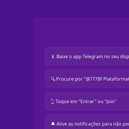
📱 Baixe o app Telegram no seu disp
🔍 Procure por "@777Bf PlataformaO
👆 Toque em "Entrar" ou "Join"
🔔 Ative as notificações para não p