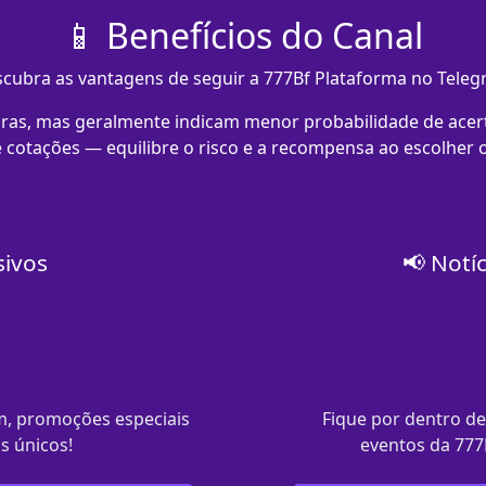
📱 Benefícios do Canal
cubra as vantagens de seguir a 777Bf Plataforma no Tele
ras, mas geralmente indicam menor probabilidade de acer
 cotações — equilibre o risco e a recompensa ao escolher 
sivos
📢 Notí
m, promoções especiais
Fique por dentro d
s únicos!
eventos da 777