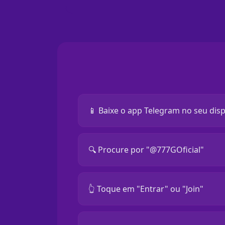
📱 Baixe o app Telegram no seu disp
🔍 Procure por "@777GOficial"
👆 Toque em "Entrar" ou "Join"