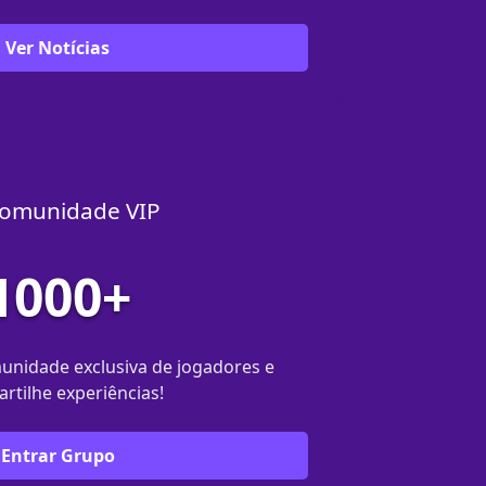
Ver Notícias
Comunidade VIP
1000+
unidade exclusiva de jogadores e
rtilhe experiências!
Entrar Grupo