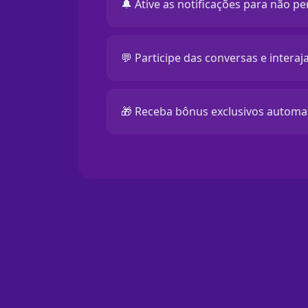
🔔 Ative as notificações para não p
💬 Participe das conversas e interaj
🎁 Receba bônus exclusivos autom