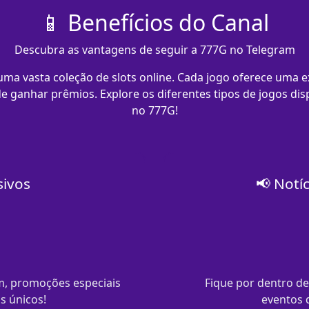
📱 Benefícios do Canal
Descubra as vantagens de seguir a 777G no Telegram
ma vasta coleção de slots online. Cada jogo oferece uma e
ganhar prêmios. Explore os diferentes tipos de jogos disp
no 777G!
sivos
📢 Notí
m, promoções especiais
Fique por dentro d
s únicos!
eventos 