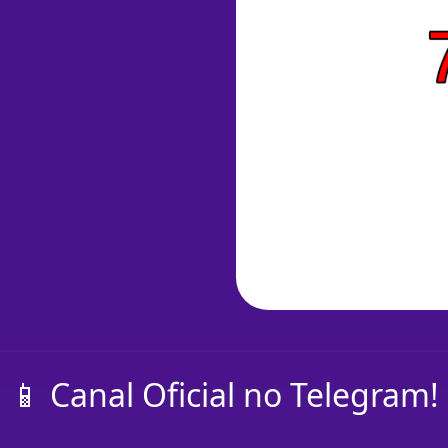
📱 Canal Oficial no Telegram!