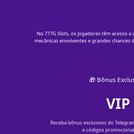
No 777G Slots, os jogadores têm acesso a u
mecânicas envolventes e grandes chances de 
🎁 Bônus Exclu
VIP
Receba bônus exclusivos do Telegra
e códigos promocionai