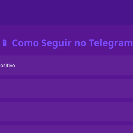
📱 Como Seguir no Telegram
ositivo