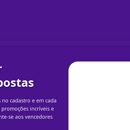
r
postas
 no cadastro e em cada
 promoções incríveis e
unte-se aos vencedores