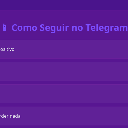
📱 Como Seguir no Telegram
ositivo
erder nada