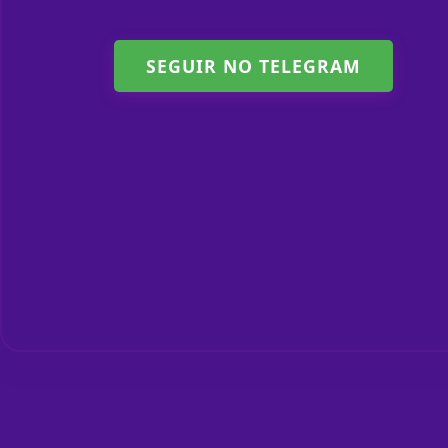
SEGUIR NO TELEGRAM