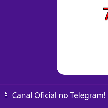
📱 Canal Oficial no Telegram!