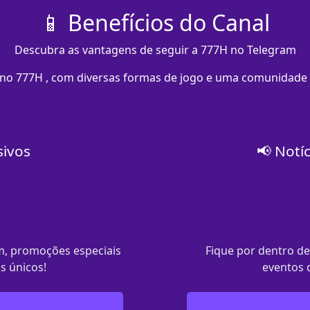
📱 Benefícios do Canal
Descubra as vantagens de seguir a 777H no Telegram
no 777H , com diversas formas de jogo e uma comunidade i
sivos
📢 Notí
m, promoções especiais
Fique por dentro d
s únicos!
eventos 