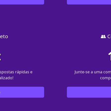
reto
👥 
t
espostas rápidas e
Junte-se a uma com
lizado!
compa
e