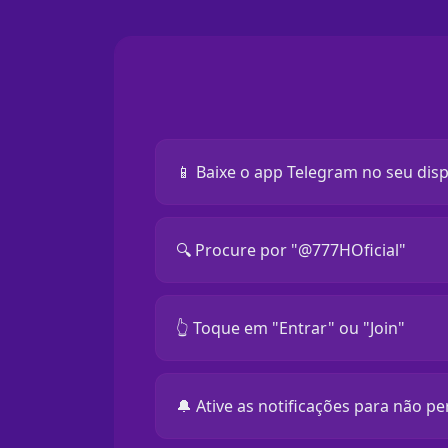
📱 Baixe o app Telegram no seu disp
🔍 Procure por "@777HOficial"
👆 Toque em "Entrar" ou "Join"
🔔 Ative as notificações para não p