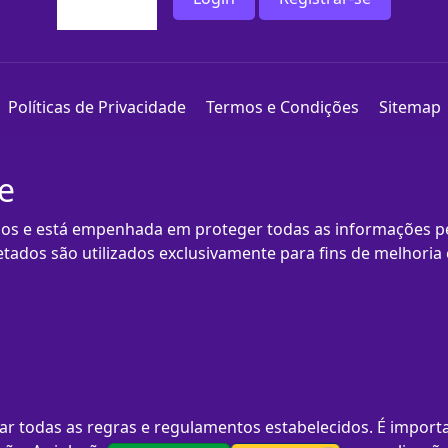
Políticas de Privacidade
Termos e Condições
Sitemap
de
rios e está empenhada em proteger todas as informações p
tados são utilizados exclusivamente para fins de melhoria
 todas as regras e regulamentos estabelecidos. É importa