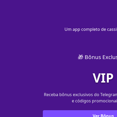
Um app completo de cassi
🎁 Bônus Exclu
VIP
Receba bônus exclusivos do Telegra
e códigos promocionai
Ver Bônus