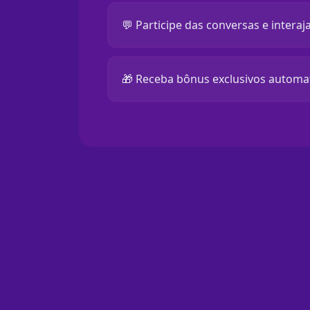
💬 Participe das conversas e interaj
🎁 Receba bônus exclusivos autom