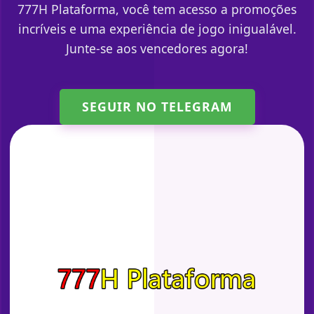
777H Plataforma, você tem acesso a promoções
incríveis e uma experiência de jogo inigualável.
Junte-se aos vencedores agora!
SEGUIR NO TELEGRAM