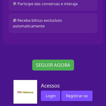
💬 Participe das conversas e interaja
🎁 Receba bônus exclusivos
automaticamente
SEGUIR AGORA
Acessos
Login
Registrar-se