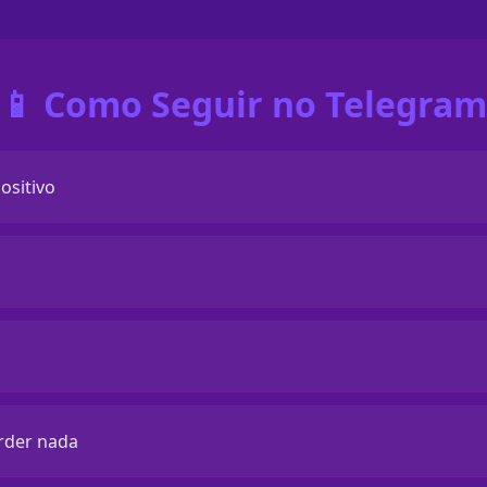
📱 Como Seguir no Telegram
ositivo
erder nada