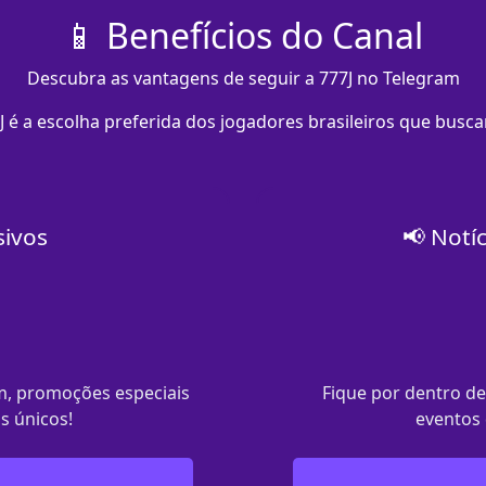
📱 Benefícios do Canal
Descubra as vantagens de seguir a 777J no Telegram
 é a escolha preferida dos jogadores brasileiros que busc
sivos
📢 Notí
m, promoções especiais
Fique por dentro d
s únicos!
eventos 