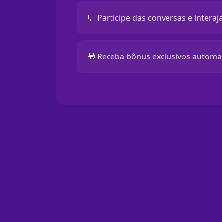
💬 Participe das conversas e interaj
🎁 Receba bônus exclusivos autom