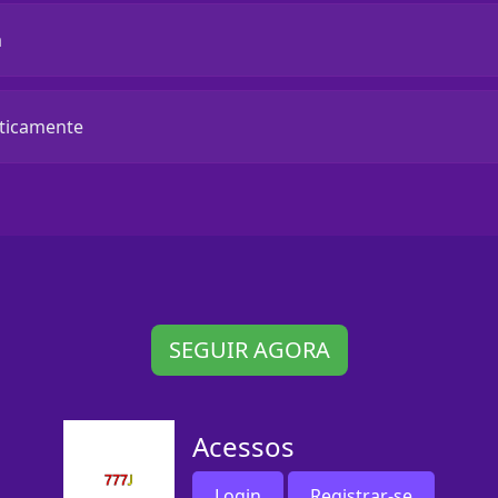
a
aticamente
SEGUIR AGORA
Acessos
Login
Registrar-se