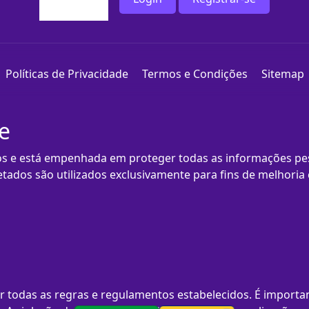
Políticas de Privacidade
Termos e Condições
Sitemap
de
rios e está empenhada em proteger todas as informações pe
tados são utilizados exclusivamente para fins de melhoria
 todas as regras e regulamentos estabelecidos. É importan