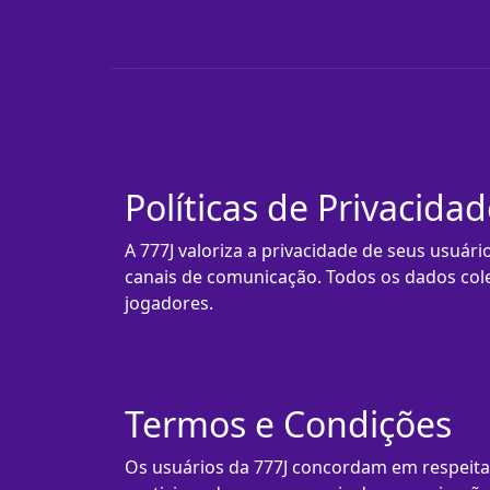
Políticas de Privacida
A 777J valoriza a privacidade de seus usuá
canais de comunicação. Todos os dados cole
jogadores.
Termos e Condições
Os usuários da 777J concordam em respeitar