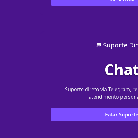
💬 Suporte Di
Cha
Suporte direto via Telegram, r
atendimento persona
Falar Suport