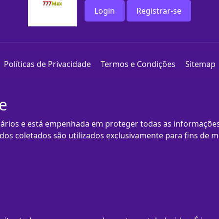
Login
Registrar-se
Políticas de Privacidade
Termos e Condições
Sitemap
de
suários e está empenhada em proteger todas as informações
os coletados são utilizados exclusivamente para fins de m