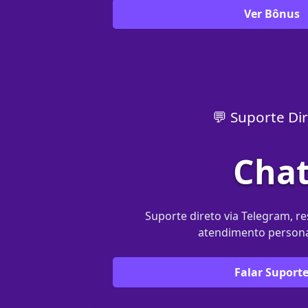
Ver Bônus
💬 Suporte Di
Cha
Suporte direto via Telegram, r
atendimento persona
Falar Suport