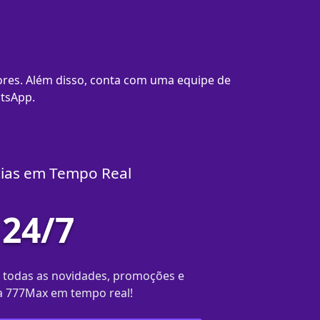
ores. Além disso, conta com uma equipe de
atsApp.
cias em Tempo Real
24/7
e todas as novidades, promoções e
a 777Max em tempo real!