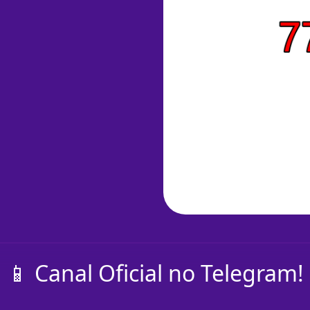
📱 Canal Oficial no Telegram!