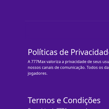
Políticas de Privacida
A 777Max valoriza a privacidade de seus u
nossos canais de comunicação. Todos os dad
jogadores.
Termos e Condições