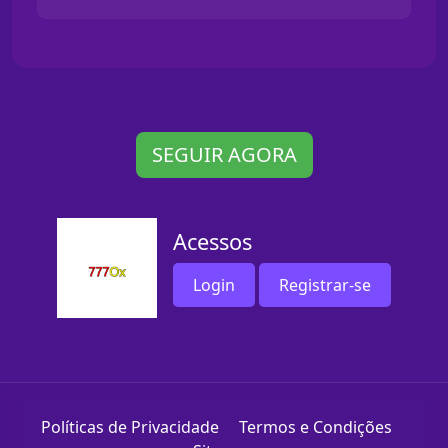
SEGUIR AGORA
Acessos
Login
Registrar-se
Políticas de Privacidade
Termos e Condições