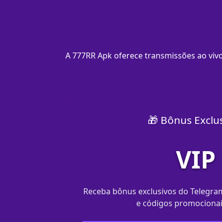
A 777RR Apk oferece transmissões ao vivo
🎁 Bônus Exclu
VIP
Receba bônus exclusivos do Telegra
e códigos promocionai