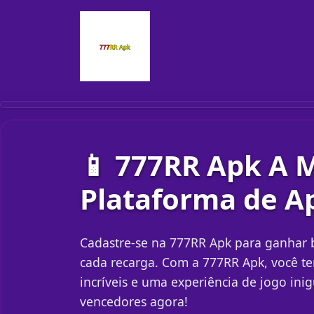
📱 777RR Apk A 
Plataforma de A
Cadastre-se na 777RR Apk para ganhar 
cada recarga. Com a 777RR Apk, você t
incríveis e uma experiência de jogo inig
vencedores agora!