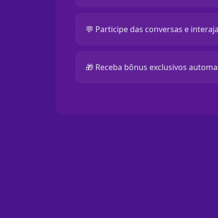
💬 Participe das conversas e interaj
🎁 Receba bônus exclusivos autom