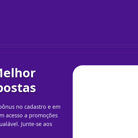
Melhor
postas
bônus no cadastro e em
em acesso a promoções
ualável. Junte-se aos