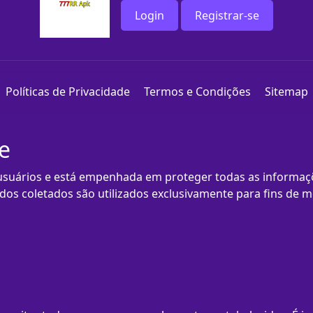
Login
Registrar-se
Políticas de Privacidade
Termos e Condições
Sitemap
de
 usuários e está empenhada em proteger todas as informaç
os coletados são utilizados exclusivamente para fins de m