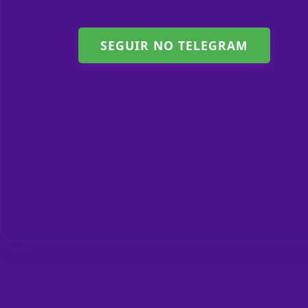
SEGUIR NO TELEGRAM