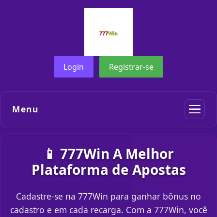
Login
Registrar-se
Menu
📱 777Win A Melhor
Plataforma de Apostas
Cadastre-se na 777Win para ganhar bônus no
cadastro e em cada recarga. Com a 777Win, você