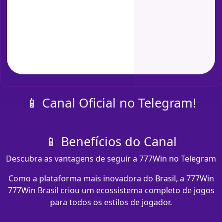
📱 Canal Oficial no Telegram!
📱 Benefícios do Canal
Descubra as vantagens de seguir a 777Win no Telegram
Como a plataforma mais inovadora do Brasil, a 777Win
777Win Brasil criou um ecossistema completo de jogos
para todos os estilos de jogador.