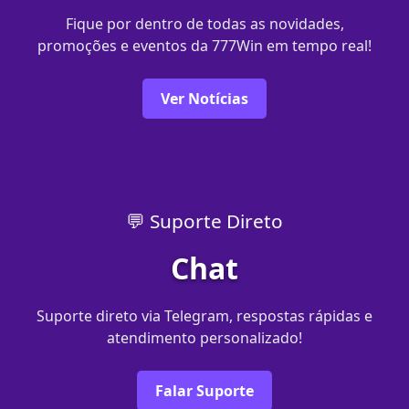
Fique por dentro de todas as novidades,
promoções e eventos da 777Win em tempo real!
Ver Notícias
💬 Suporte Direto
Chat
Suporte direto via Telegram, respostas rápidas e
atendimento personalizado!
Falar Suporte