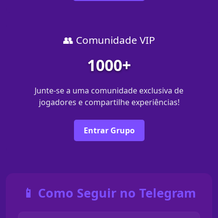
👥 Comunidade VIP
1000+
Junte-se a uma comunidade exclusiva de
jogadores e compartilhe experiências!
Entrar Grupo
📱 Como Seguir no Telegram