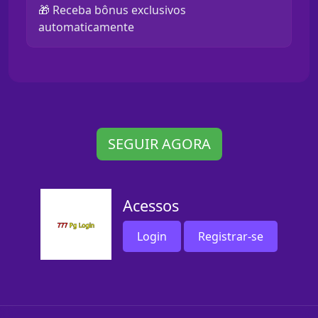
🎁 Receba bônus exclusivos
automaticamente
SEGUIR AGORA
Acessos
Login
Registrar-se