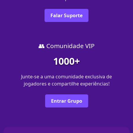
Falar Suporte
👥 Comunidade VIP
1000+
Junte-se a uma comunidade exclusiva de
jogadores e compartilhe experiências!
Entrar Grupo