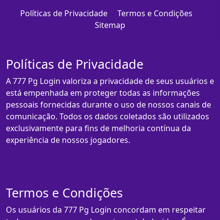
Políticas de Privacidade
Termos e Condições
Sitemap
Políticas de Privacidade
A 777 Pg Login valoriza a privacidade de seus usuários e
está empenhada em proteger todas as informações
pessoais fornecidas durante o uso de nossos canais de
comunicação. Todos os dados coletados são utilizados
exclusivamente para fins de melhoria contínua da
experiência de nossos jogadores.
Termos e Condições
Os usuários da 777 Pg Login concordam em respeitar