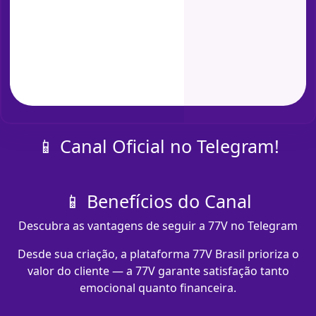
📱 Canal Oficial no Telegram!
📱 Benefícios do Canal
Descubra as vantagens de seguir a 77V no Telegram
Desde sua criação, a plataforma 77V Brasil prioriza o
valor do cliente — a 77V garante satisfação tanto
emocional quanto financeira.