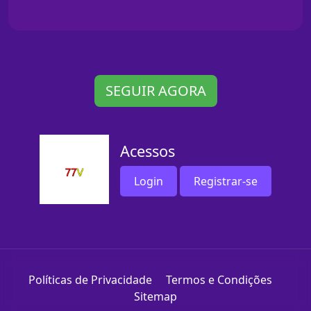
SEGUIR AGORA
Acessos
Login
Registrar-se
Políticas de Privacidade
Termos e Condições
Sitemap