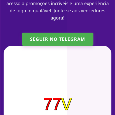
acesso a promoções incríveis e uma experiência
de jogo inigualável. Junte-se aos vencedores
agora!
SEGUIR NO TELEGRAM