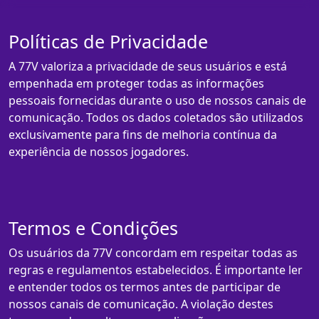
Políticas de Privacidade
A 77V valoriza a privacidade de seus usuários e está
empenhada em proteger todas as informações
pessoais fornecidas durante o uso de nossos canais de
comunicação. Todos os dados coletados são utilizados
exclusivamente para fins de melhoria contínua da
experiência de nossos jogadores.
Termos e Condições
Os usuários da 77V concordam em respeitar todas as
regras e regulamentos estabelecidos. É importante ler
e entender todos os termos antes de participar de
nossos canais de comunicação. A violação destes