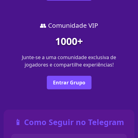
👥 Comunidade VIP
1000+
Junte-se a uma comunidade exclusiva de
jogadores e compartilhe experiências!
Entrar Grupo
📱 Como Seguir no Telegram