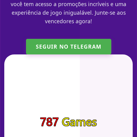
você tem acesso a promoções incríveis e uma
experiência de jogo inigualável. Junte-se aos
vencedores agora!
SEGUIR NO TELEGRAM