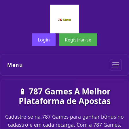
Login
Registrar-se
Menu
📱 787 Games A Melhor
Plataforma de Apostas
Cadastre-se na 787 Games para ganhar bônus no
cadastro e em cada recarga. Com a 787 Games,