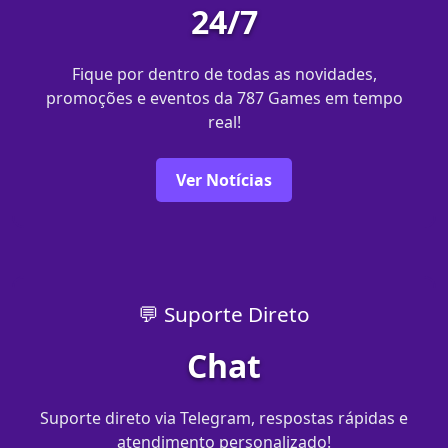
24/7
Fique por dentro de todas as novidades,
promoções e eventos da 787 Games em tempo
real!
Ver Notícias
💬 Suporte Direto
Chat
Suporte direto via Telegram, respostas rápidas e
atendimento personalizado!