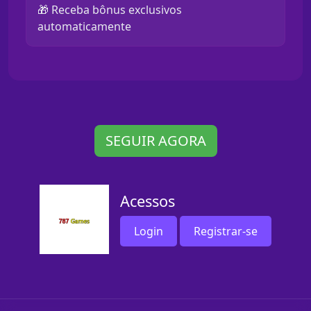
🎁 Receba bônus exclusivos
automaticamente
SEGUIR AGORA
Acessos
Login
Registrar-se