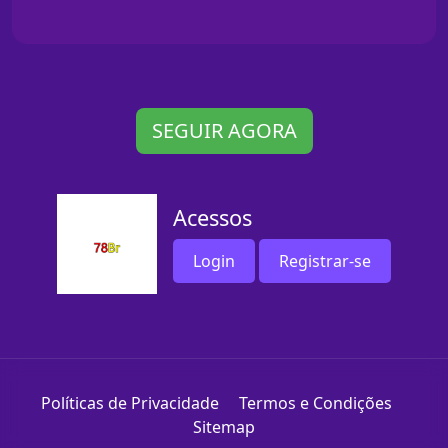
SEGUIR AGORA
Acessos
Login
Registrar-se
Políticas de Privacidade
Termos e Condições
Sitemap