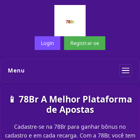
Login
Registrar-se
Menu
📱 78Br A Melhor Plataforma
de Apostas
Cadastre-se na 78Br para ganhar bônus no
cadastro e em cada recarga. Com a 78Br, você tem