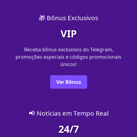
🎁 Bônus Exclusivos
VIP
Receba bônus exclusivos do Telegram,
promoções especiais e códigos promocionais
únicos!
Ver Bônus
📢 Notícias em Tempo Real
24/7