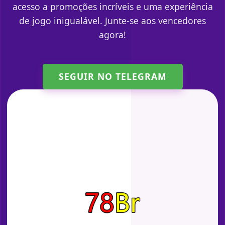
acesso a promoções incríveis e uma experiência
de jogo inigualável. Junte-se aos vencedores
agora!
SEGUIR NO TELEGRAM