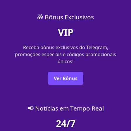
🎁 Bônus Exclusivos
VIP
Receba bônus exclusivos do Telegram,
promoções especiais e códigos promocionais
únicos!
Ver Bônus
📢 Notícias em Tempo Real
24/7