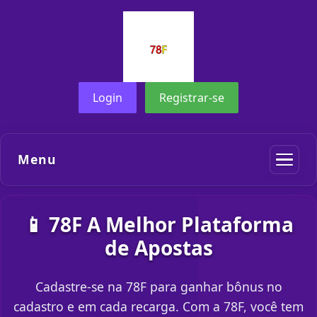
Login
Registrar-se
Menu
📱 78F A Melhor Plataforma
de Apostas
Cadastre-se na 78F para ganhar bônus no
cadastro e em cada recarga. Com a 78F, você tem