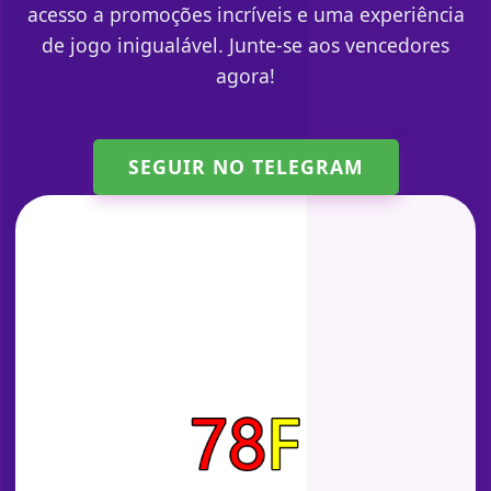
acesso a promoções incríveis e uma experiência
de jogo inigualável. Junte-se aos vencedores
agora!
SEGUIR NO TELEGRAM