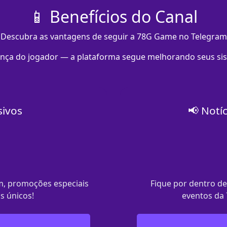
📱 Benefícios do Canal
Descubra as vantagens de seguir a 78G Game no Telegram
nça do jogador — a plataforma segue melhorando seus sist
sivos
📢 Notí
m, promoções especiais
Fique por dentro d
s únicos!
eventos da