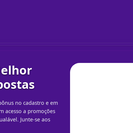
elhor
postas
bônus no cadastro e em
em acesso a promoções
ualável. Junte-se aos