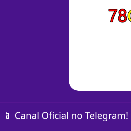
📱 Canal Oficial no Telegram!