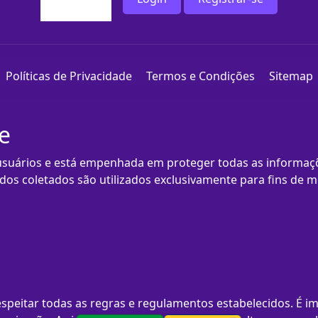
Políticas de Privacidade
Termos e Condições
Sitemap
de
 usuários e está empenhada em proteger todas as informaç
os coletados são utilizados exclusivamente para fins de m
eitar todas as regras e regulamentos estabelecidos. É im