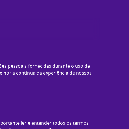
ões pessoais fornecidas durante o uso de
elhoria contínua da experiência de nossos
portante ler e entender todos os termos