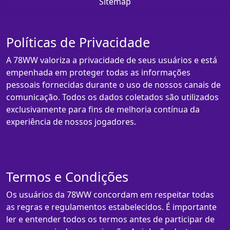
Sitemap
Políticas de Privacidade
A 78WW valoriza a privacidade de seus usuários e está
empenhada em proteger todas as informações
pessoais fornecidas durante o uso de nossos canais de
comunicação. Todos os dados coletados são utilizados
exclusivamente para fins de melhoria contínua da
experiência de nossos jogadores.
Termos e Condições
Os usuários da 78WW concordam em respeitar todas
as regras e regulamentos estabelecidos. É importante
ler e entender todos os termos antes de participar de