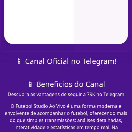
📱 Canal Oficial no Telegram!
📱 Benefícios do Canal
Descubra as vantagens de seguir a 79K no Telegram
O Futebol Studio Ao Vivo é uma forma moderna e
envolvente de acompanhar o futebol, oferecendo mais
do que simples transmissões: análises detalhadas,
interatividade e estatísticas em tempo real. Na