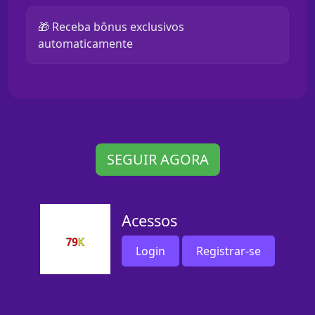
🎁 Receba bônus exclusivos
automaticamente
SEGUIR AGORA
Acessos
Login
Registrar-se