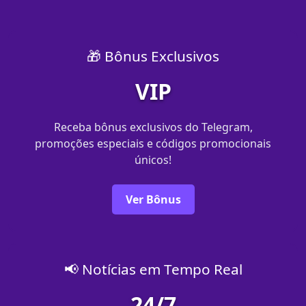
🎁 Bônus Exclusivos
VIP
Receba bônus exclusivos do Telegram,
promoções especiais e códigos promocionais
únicos!
Ver Bônus
📢 Notícias em Tempo Real
24/7