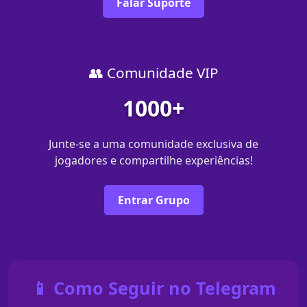
Falar Suporte
👥 Comunidade VIP
1000+
Junte-se a uma comunidade exclusiva de
jogadores e compartilhe experiências!
Entrar Grupo
📱 Como Seguir no Telegram