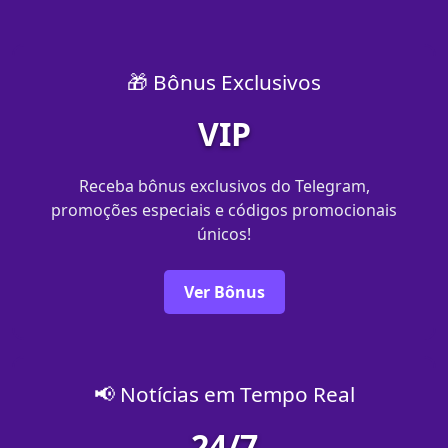
🎁 Bônus Exclusivos
VIP
Receba bônus exclusivos do Telegram,
promoções especiais e códigos promocionais
únicos!
Ver Bônus
📢 Notícias em Tempo Real
24/7