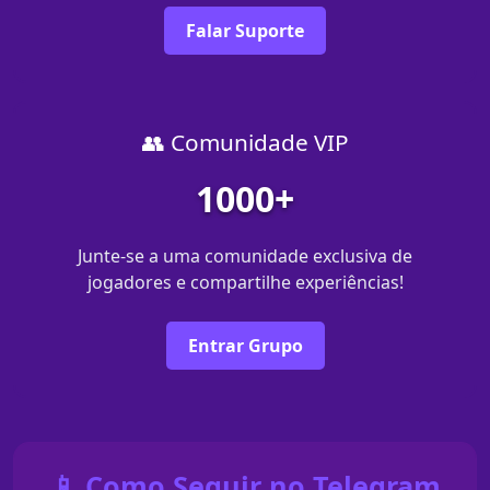
Falar Suporte
👥 Comunidade VIP
1000+
Junte-se a uma comunidade exclusiva de
jogadores e compartilhe experiências!
Entrar Grupo
📱 Como Seguir no Telegram