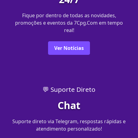
Fique por dentro de todas as novidades,
promoções e eventos da 7Cpg.Com em tempo
real!
Ver Notícias
💬 Suporte Direto
Chat
Suporte direto via Telegram, respostas rápidas e
atendimento personalizado!