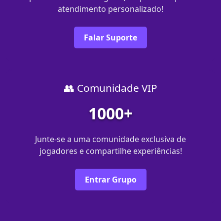
atendimento personalizado!
Falar Suporte
👥 Comunidade VIP
1000+
Junte-se a uma comunidade exclusiva de
jogadores e compartilhe experiências!
Entrar Grupo