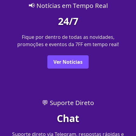
📢 Notícias em Tempo Real
24/7
Fique por dentro de todas as novidades,
promoções e eventos da 7FF em tempo real!
Ver Notícias
💬 Suporte Direto
Chat
Suporte direto via Telegram, respostas rápidas e