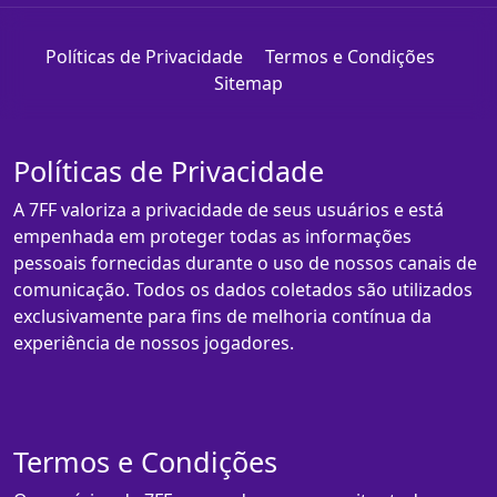
Políticas de Privacidade
Termos e Condições
Sitemap
Políticas de Privacidade
A 7FF valoriza a privacidade de seus usuários e está
empenhada em proteger todas as informações
pessoais fornecidas durante o uso de nossos canais de
comunicação. Todos os dados coletados são utilizados
exclusivamente para fins de melhoria contínua da
experiência de nossos jogadores.
Termos e Condições