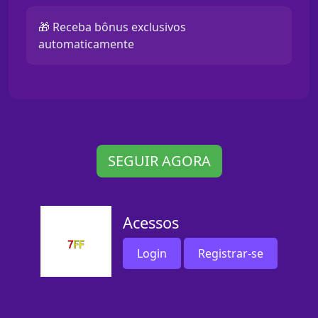
🎁 Receba bônus exclusivos
automaticamente
SEGUIR AGORA
Acessos
Login
Registrar-se