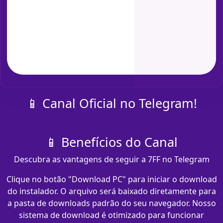
📱 Canal Oficial no Telegram!
📱 Benefícios do Canal
Descubra as vantagens de seguir a 7FF no Telegram
Clique no botão "Download PC" para iniciar o download
do instalador. O arquivo será baixado diretamente para
a pasta de downloads padrão do seu navegador. Nosso
sistema de download é otimizado para funcionar