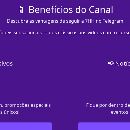
📱 Benefícios do Canal
Descubra as vantagens de seguir a 7HH no Telegram
queis sensacionais — dos clássicos aos vídeos com recurso
sivos
📢 Notí
m, promoções especiais
Fique por dentro d
s únicos!
eventos 