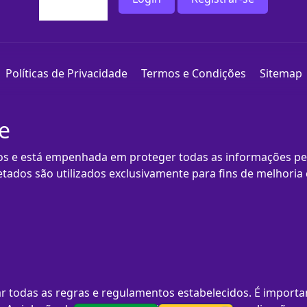
Políticas de Privacidade
Termos e Condições
Sitemap
de
rios e está empenhada em proteger todas as informações pe
tados são utilizados exclusivamente para fins de melhoria
todas as regras e regulamentos estabelecidos. É importan