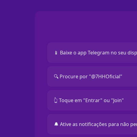
📱 Baixe o app Telegram no seu disp
🔍 Procure por "@7HHOficial"
👆 Toque em "Entrar" ou "Join"
🔔 Ative as notificações para não p