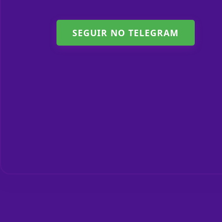
SEGUIR NO TELEGRAM