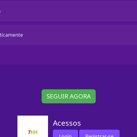
a
aticamente
SEGUIR AGORA
Acessos
Login
Registrar-se