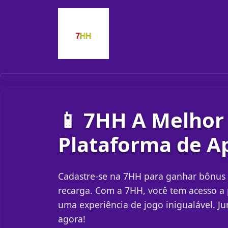
📱 7HH A Melhor
Plataforma de A
Cadastre-se na 7HH para ganhar bônus 
recarga. Com a 7HH, você tem acesso a 
uma experiência de jogo inigualável. J
agora!