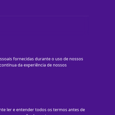
ssoais fornecidas durante o uso de nossos
 contínua da experiência de nossos
te ler e entender todos os termos antes de