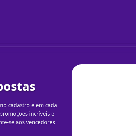
postas
no cadastro e em cada
promoções incríveis e
unte-se aos vencedores