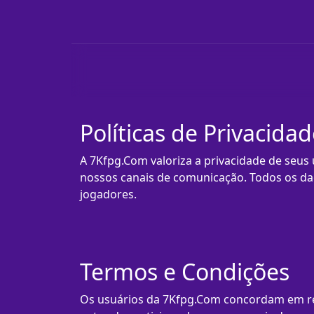
Políticas de Privacida
A 7Kfpg.Com valoriza a privacidade de seu
nossos canais de comunicação. Todos os dad
jogadores.
Termos e Condições
Os usuários da 7Kfpg.Com concordam em res