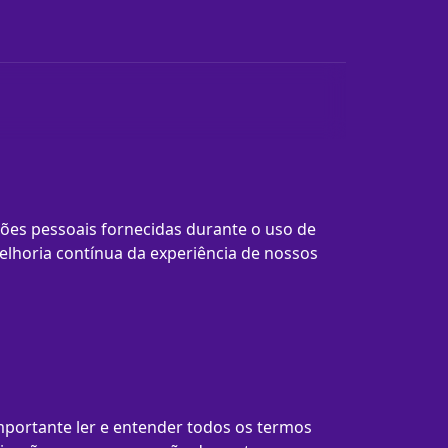
ões pessoais fornecidas durante o uso de
elhoria contínua da experiência de nossos
mportante ler e entender todos os termos