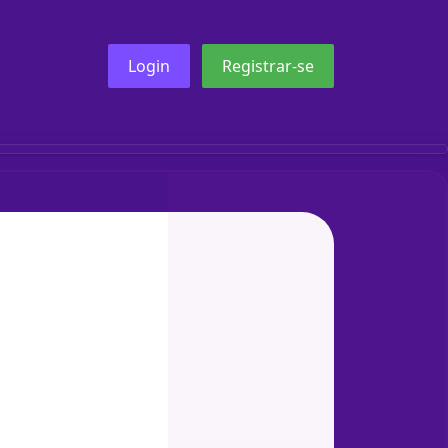
Login
Registrar-se