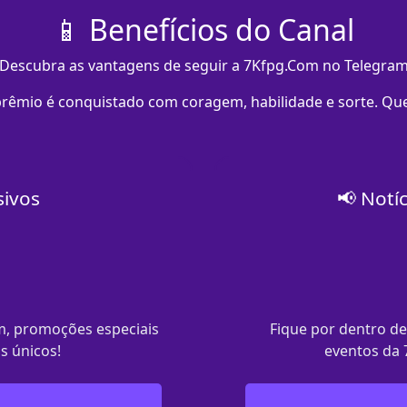
📱 Benefícios do Canal
Descubra as vantagens de seguir a 7Kfpg.Com no Telegra
prêmio é conquistado com coragem, habilidade e sorte. Que
sivos
📢 Notí
m, promoções especiais
Fique por dentro d
s únicos!
eventos da 