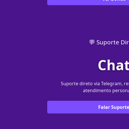
💬 Suporte Di
Cha
Suporte direto via Telegram, r
atendimento persona
Falar Suport