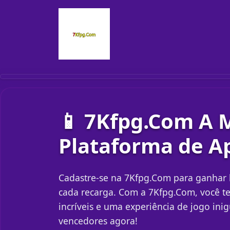
📱 7Kfpg.Com A 
Plataforma de A
Cadastre-se na 7Kfpg.Com para ganhar
cada recarga. Com a 7Kfpg.Com, você 
incríveis e uma experiência de jogo inig
vencedores agora!