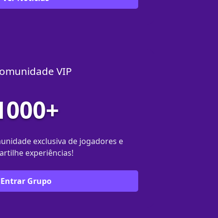
Comunidade VIP
1000+
unidade exclusiva de jogadores e
rtilhe experiências!
Entrar Grupo