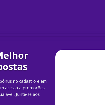
Melhor
postas
 bônus no cadastro e em
tem acesso a promoções
ualável. Junte-se aos