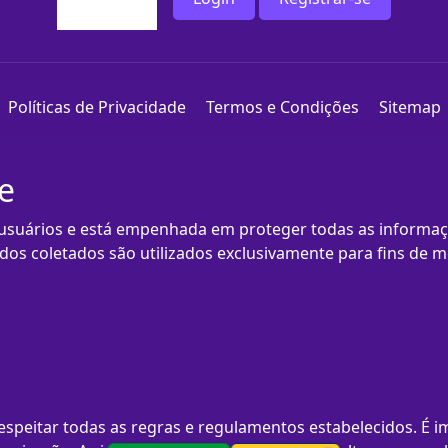
Políticas de Privacidade
Termos e Condições
Sitemap
de
s usuários e está empenhada em proteger todas as informaç
os coletados são utilizados exclusivamente para fins de m
peitar todas as regras e regulamentos estabelecidos. É i