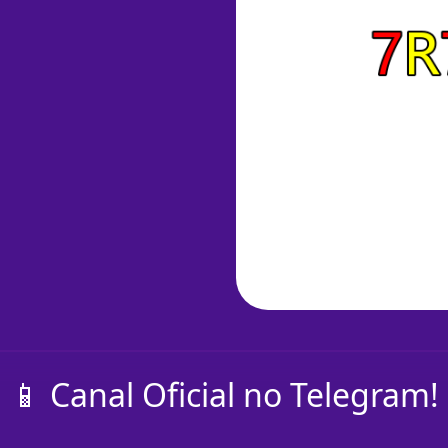
📱 Canal Oficial no Telegram!