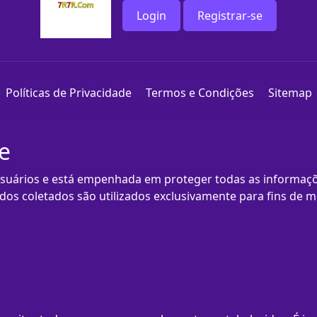
Login
Registrar-se
Políticas de Privacidade
Termos e Condições
Sitemap
de
 usuários e está empenhada em proteger todas as informaçõ
os coletados são utilizados exclusivamente para fins de m