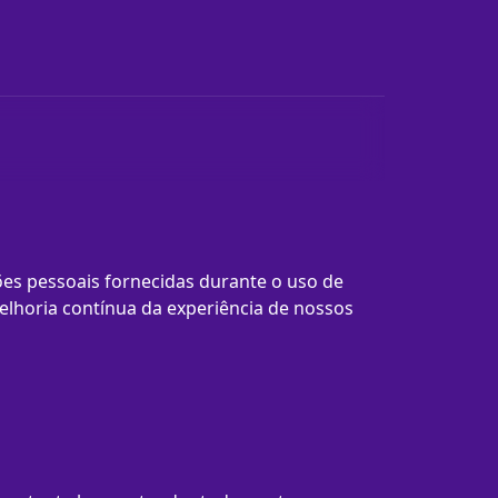
es pessoais fornecidas durante o uso de
elhoria contínua da experiência de nossos