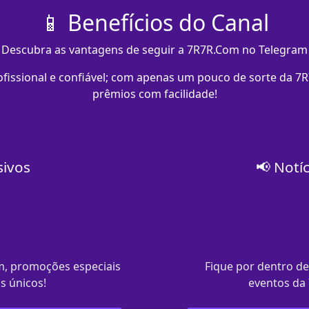
📱 Benefícios do Canal
Descubra as vantagens de seguir a 7R7R.Com no Telegram
ofissional e confiável; com apenas um pouco de sorte da 7
prêmios com facilidade!
sivos
📢 Notí
m, promoções especiais
Fique por dentro d
s únicos!
eventos da