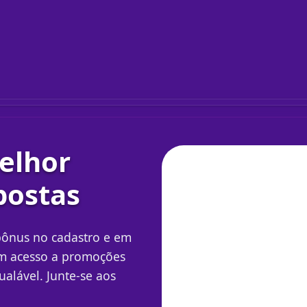
elhor
postas
bônus no cadastro e em
em acesso a promoções
ualável. Junte-se aos