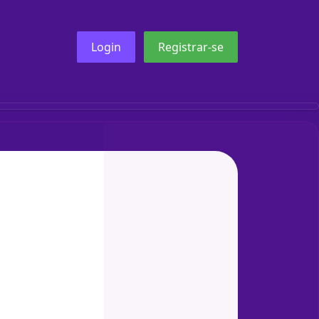
Login
Registrar-se