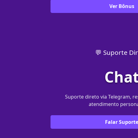
Ver Bônus
💬 Suporte Di
Cha
Suporte direto via Telegram, r
atendimento persona
Falar Suport