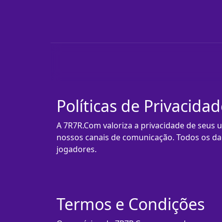
Políticas de Privacida
A 7R7R.Com valoriza a privacidade de seus
nossos canais de comunicação. Todos os dad
jogadores.
Termos e Condições