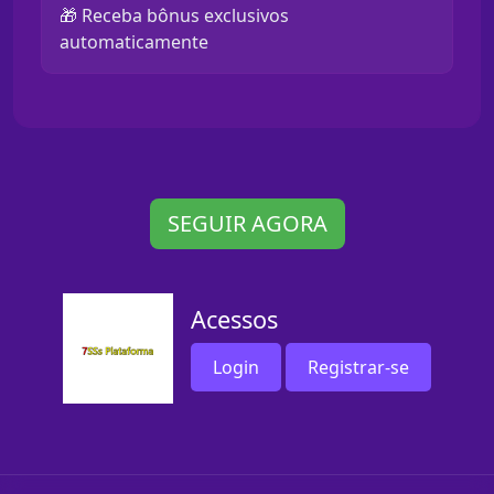
🎁 Receba bônus exclusivos
automaticamente
SEGUIR AGORA
Acessos
Login
Registrar-se