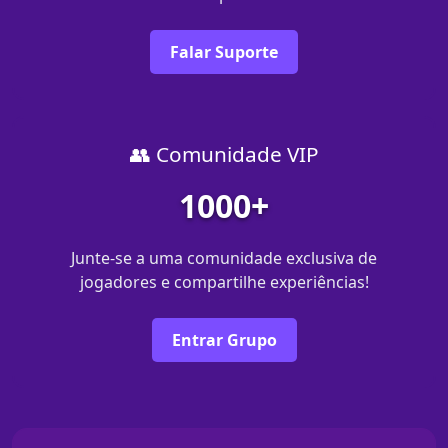
Falar Suporte
👥 Comunidade VIP
1000+
Junte-se a uma comunidade exclusiva de
jogadores e compartilhe experiências!
Entrar Grupo