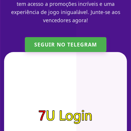
tem acesso a promoções incríveis e uma
experiência de jogo inigualável. Junte-se aos
vencedores agora!
SEGUIR NO TELEGRAM