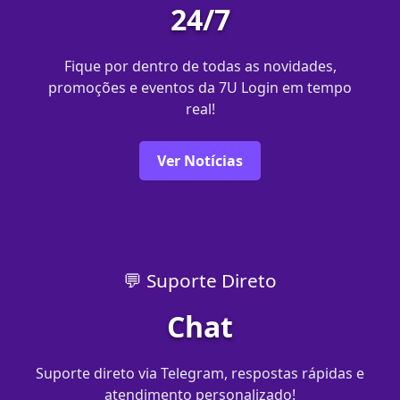
24/7
Fique por dentro de todas as novidades,
promoções e eventos da 7U Login em tempo
real!
Ver Notícias
💬 Suporte Direto
Chat
Suporte direto via Telegram, respostas rápidas e
atendimento personalizado!