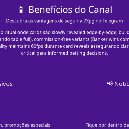
📱 Benefícios do Canal
Descubra as vantagens de seguir a 7Xpg no Telegram
no ritual onde cards são slowly revealed edge-by-edge, build
ando table full), commission-free variants (Banker wins co
ality maintains 60fps durante card reveals assegurando clari
critical para informed betting decisions.
sivos
📢 Notí
m, promoções especiais
Fique por dentro d