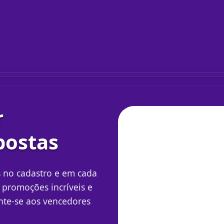
r
postas
 no cadastro e em cada
 promoções incríveis e
unte-se aos vencedores