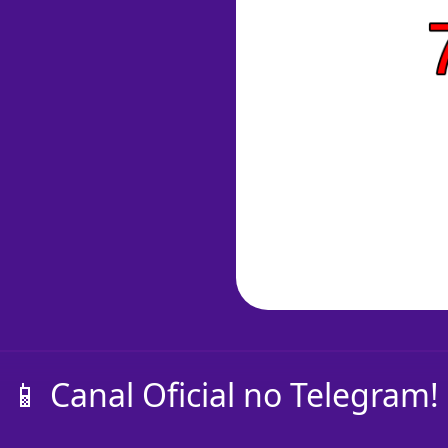
📱 Canal Oficial no Telegram!