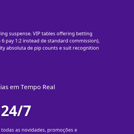
ing suspense. VIP tables offering betting
m 6 pay 1:2 instead de standard commission),
ty absoluta de pip counts e suit recognition
cias em Tempo Real
24/7
e todas as novidades, promoções e