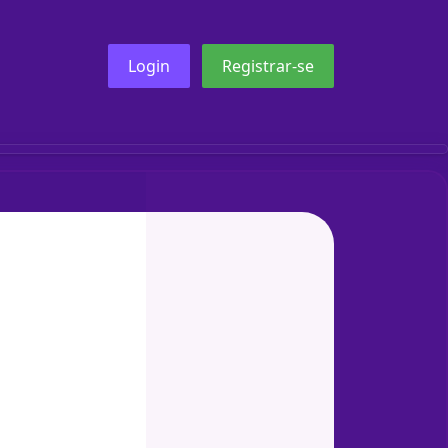
Login
Registrar-se