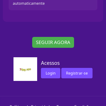
automaticamente
SEGUIR AGORA
Acessos
Login
Registrar-se