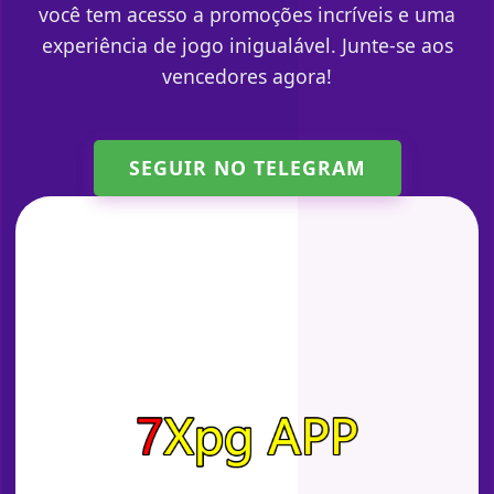
você tem acesso a promoções incríveis e uma
experiência de jogo inigualável. Junte-se aos
vencedores agora!
SEGUIR NO TELEGRAM