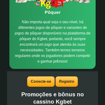
Pôquer
Não importa qual seja o seu nível, há
diferentes jogos de pôquer e variantes de
jogos de pôquer disponíveis na plataforma de
pôquer do Kgbet, portanto, você sempre
encontrará um jogo que atenda às suas
necessidades. Também temos torneios
regulares onde os jogadores podem competir
e ganhar prêmios!
Conecte-se
Registro
Promoções e bônus no
cassino Kgbet