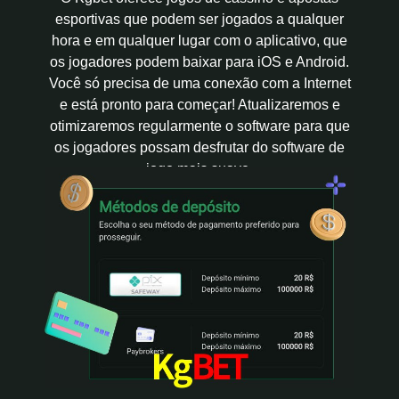
esportivas que podem ser jogados a qualquer
hora e em qualquer lugar com o aplicativo, que
os jogadores podem baixar para iOS e Android.
Você só precisa de uma conexão com a Internet
e está pronto para começar! Atualizaremos e
otimizaremos regularmente o software para que
os jogadores possam desfrutar do software de
jogo mais suave.