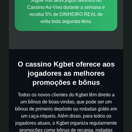
Jogue nos seus jogos favoritos do
Cassino Ao-Vivo durante a semana e
receba 5% de DINHEIRO REAL de
volta toda segunda-feira.
O cassino Kgbet oferece aos
jogadores as melhores
promoções e bônus
Todos os novos clientes do Kgbet têm direito a
um bônus de boas-vindas, que pode ser um
bônus de primeiro depósito ou rodadas grátis em
um caça-níqueis. Além disso, para todos os
jogadores atuais, o Kgbet organiza regularmente
promoções como bônus de recarga, rodadas