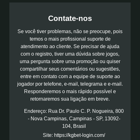
Contate-nos
Se você tiver problemas, não se preocupe, pois
temos o mais profissional suporte de
atendimento ao cliente. Se precisar de ajuda
com o registro, tiver uma dúvida sobre jogos,
uma pergunta sobre uma promoção ou quiser
compartilhar seus comentários ou sugestões,
entre em contato com a equipe de suporte ao
jogador por telefone, e-mail, telegrama e e-mail.
Responderemos o mais rápido possível e
retornaremos sua ligação em breve.
Endereço: Rua Dr. Paulo C. P. Nogueira, 800
- Nova Campinas, Campinas - SP, 13092-
104, Brasil
Site: https://kgbet-login.com/