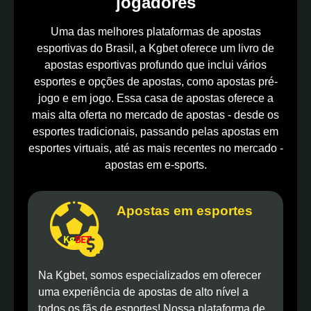
jogadores
Uma das melhores plataformas de apostas
esportivas do Brasil, a Kgbet oferece um livro de
apostas esportivas profundo que inclui vários
esportes e opções de apostas, como apostas pré-
jogo e em jogo. Essa casa de apostas oferece a
mais alta oferta no mercado de apostas - desde os
esportes tradicionais, passando pelas apostas em
esportes virtuais, até as mais recentes no mercado -
apostas em e-sports.
Apostas em esportes
Na Kgbet, somos especializados em oferecer
uma experiência de apostas de alto nível a
todos os fãs de esportes! Nossa plataforma de