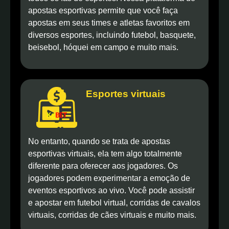
apostas esportivas permite que você faça
apostas em seus times e atletas favoritos em
diversos esportes, incluindo futebol, basquete,
beisebol, hóquei em campo e muito mais.
Esportes virtuais
No entanto, quando se trata de apostas
esportivas virtuais, ela tem algo totalmente
diferente para oferecer aos jogadores. Os
jogadores podem experimentar a emoção de
eventos esportivos ao vivo. Você pode assistir
e apostar em futebol virtual, corridas de cavalos
virtuais, corridas de cães virtuais e muito mais.