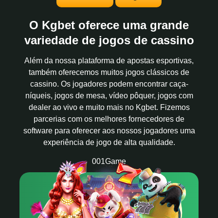
O Kgbet oferece uma grande
variedade de jogos de cassino
Além da nossa plataforma de apostas esportivas,
também oferecemos muitos jogos clássicos de
cassino. Os jogadores podem encontrar caça-
níqueis, jogos de mesa, vídeo pôquer, jogos com
dealer ao vivo e muito mais no Kgbet. Fizemos
parcerias com os melhores fornecedores de
software para oferecer aos nossos jogadores uma
experiência de jogo de alta qualidade.
001Game