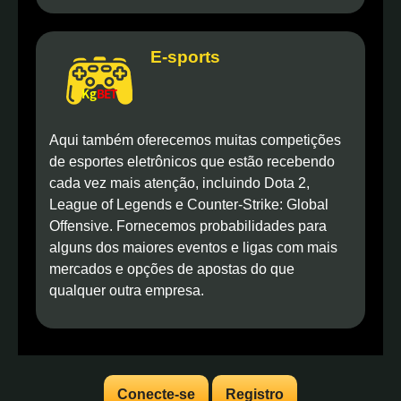
E-sports
Aqui também oferecemos muitas competições
de esportes eletrônicos que estão recebendo
cada vez mais atenção, incluindo Dota 2,
League of Legends e Counter-Strike: Global
Offensive. Fornecemos probabilidades para
alguns dos maiores eventos e ligas com mais
mercados e opções de apostas do que
qualquer outra empresa.
Conecte-se
Registro