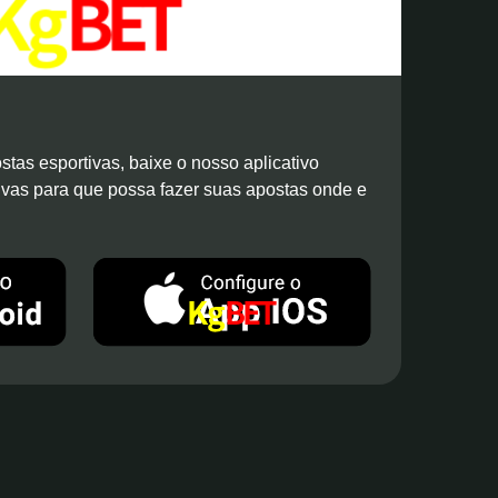
tas esportivas, baixe o nosso aplicativo
ivas para que possa fazer suas apostas onde e