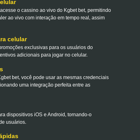
elular
 acesse o cassino ao vivo do Kgbet bet, permitindo
ler ao vivo com interação em tempo real, assim
ra celular
promoções exclusivas para os usuários do
entivos adicionais para jogar no celular.
os
Kgbet bet, você pode usar as mesmas credenciais
cionando uma integração perfeita entre as
ara dispositivos iOS e Android, tornando-o
e usuários.
rápidas