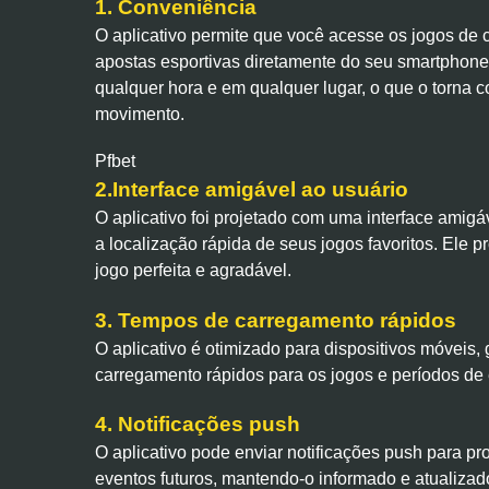
1. Conveniência
O aplicativo permite que você acesse os jogos de 
apostas esportivas diretamente do seu smartphone 
qualquer hora e em qualquer lugar, o que o torna 
movimento.
Pfbet
2.Interface amigável ao usuário
O aplicativo foi projetado com uma interface amigá
a localização rápida de seus jogos favoritos. Ele 
jogo perfeita e agradável.
3. Tempos de carregamento rápidos
O aplicativo é otimizado para dispositivos móveis,
carregamento rápidos para os jogos e períodos de
4. Notificações push
O aplicativo pode enviar notificações push para p
eventos futuros, mantendo-o informado e atualizad