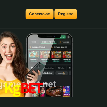
Conecte-se
Registro