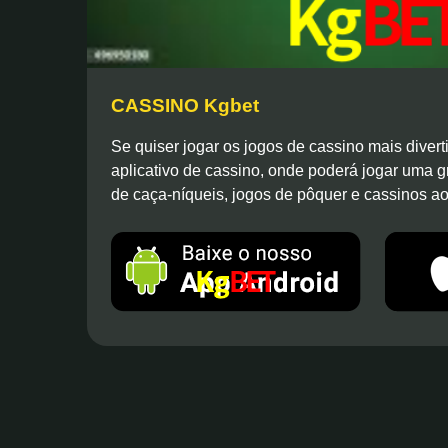
CASSINO Kgbet
Se quiser jogar os jogos de cassino mais divert
aplicativo de cassino, onde poderá jogar uma 
de caça-níqueis, jogos de pôquer e cassinos ao