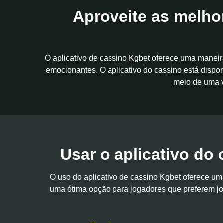
Aproveite as melho
O aplicativo de cassino Kgbet oferece uma maneira
emocionantes. O aplicativo do cassino está dispon
meio de uma v
Usar o aplicativo do 
O uso do aplicativo de cassino Kgbet oferece uma
uma ótima opção para jogadores que preferem jo